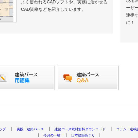
現場
よく使われるCADソフトや、実務に活かせる
[今月の一枚]ベックス株式会社 滝
トラン」。
ーザー
CAD資格などを紹介しています。
連携
2025年2月3日
[今月の一枚]手描きプレゼンテーション
に！
建築パース「フリーハンドプレゼン
2025年1月6日
[今月の一枚]M VISUAL DESIGN
ZEROで作成した建築パース「木
2024年12月16日
[今月の一枚]KTX archiLab 葛川
築パース「レストランの朝」。
2024年12月10日
[建築パース素材無料ダウンロード
スチャ12点公開。bmp形式、jpg
ードできます。
2024年12月2日
[今月の一枚]ベックス株式会社 滝口
築パース「習作-鈴木大拙館」。
2024年11月15日
[今月の一枚]アンドクリアー 玉上光
トップ
実践！建築パース
建築パース素材無料ダウンロード
コラム・連載
パース「住宅外観CGパース」。
今月の一枚
日本建築めぐり