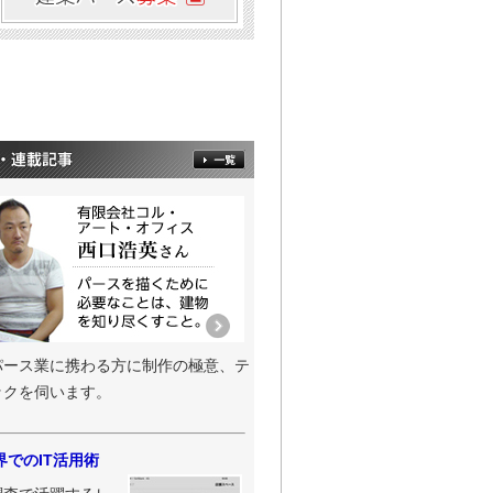
ダイニングキッチン」。
二さんの3ds Maxで作成した建築
二さんの3ds Maxで作成した建築
二さんの3ds Maxで作成した建築
 香月真大さんのARCHITREND
。
ctorWorksで作成した建築パース
パース業に携わる方に制作の極意、テ
ックを伺います。
二さんの3ds Maxで作成した建築
グキッチン」。
界でのIT活用術