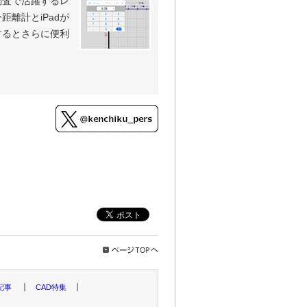
調査で活躍するレ
口優一さんの建築パース「習作-レス
距離計とiPadが
するとさらに便利
パースBackyard 齋藤清さんの
テーションパース」。
 宮垣智和さんのARCHITREND
材の映えるガレージがある平屋」。
倫成さんのVectorWorksで作成した建
]建築パースで使える大理石のテク
形式、mtb形式のデータをダウンロ
優一さんの3ds Maxで作成した建
二さんの3ds Maxで作成した建築
記事
CAD特集