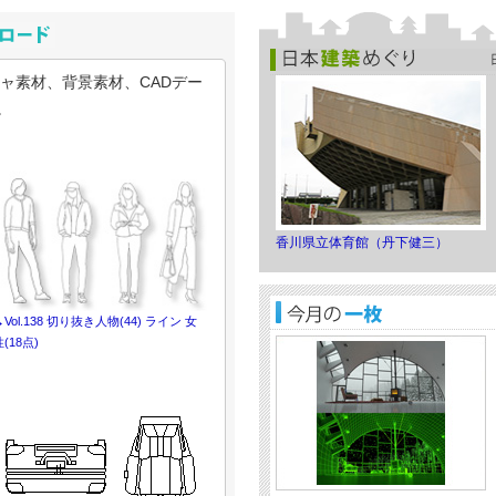
2026年3月2日
[今月の一枚]ＳＩＡ一級建築士事務所
作成した建築パース「浜松のオフィ
ャ素材、背景素材、CADデー
2026年2月9日
[今月の一枚]MARUCLAY 髙橋慶多
。
ース「Project Niseko Villa」。
2026年1月5日
[今月の一枚]M VISUAL DESIGN
ZEROで作成した建築パース「分譲
2025年12月1日
香川県立体育館（丹下健三）
[今月の一枚]Seeker Creation 
建築パース「戸建モダンリビング」
2025年11月3日
→
Vol.138 切り抜き人物(44) ライン 女
[今月の一枚]M VISUAL DESIGN
ZEROで作成した建築パース「ア
(18点)
しむ」。
2025年10月6日
[今月の一枚]尾川哲嗣さんのMOD
５」。
2025年9月1日
[今月の一枚]スタジオブロック建築デ