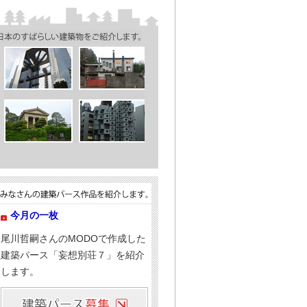
 香月真大さんのARCHICADで
スビル」。
さんの3ds Maxで作成した建築パ
 宮垣智和さんのARCHITREND
地」。
川口修司さんのD5 Renderで作成した
。
 宮垣智和さんのARCHITREND
ウトドアリビングで家族の時間を楽
今月の一枚
尾川哲嗣さんのMODOで作成した
建築パース「妄想別荘７」を紹介
Oで作成した建築パース「妄想別荘
します。
ザイン 佐藤雅克さんの3ds Max