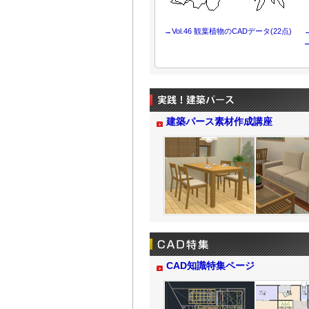
→
Vol.46 観葉植物のCADデータ(22点)
建築パース素材作成講座
CAD知識特集ページ