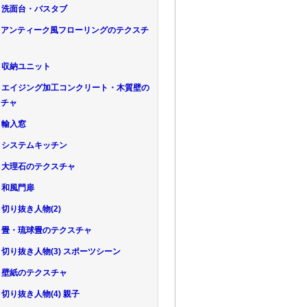
.10 洗面台・バスタブ
.11 アンティーク風フローリングのテクスチ
12 収納ユニット
.13 エイジング加工コンクリート・木質壁の
スチャ
14 輸入窓
.15 システムキッチン
.16 大理石のテクスチャ
17 和風門扉
18 切り抜き人物(2)
.19 畳・琉球畳のテクスチャ
.20 切り抜き人物(3) スポーツシーン
.21 壁紙のテクスチャ
22 切り抜き人物(4) 親子