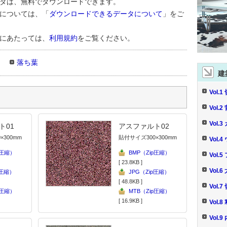
タは、無料でダウンロードできます。
については、「
ダウンロードできるデータについて
」をご
にあたっては、
利用規約
をご覧ください。
落ち葉
建
Vol.
Vol.
Vol.
ト01
アスファルト02
×300mm
貼付サイズ300×300mm
Vol
p圧縮）
BMP（Zip圧縮）
Vol
[ 23.8KB ]
Vol.
p圧縮）
JPG（Zip圧縮）
[ 48.8KB ]
Vol.
p圧縮）
MTB（Zip圧縮）
[ 16.9KB ]
Vol.
Vol