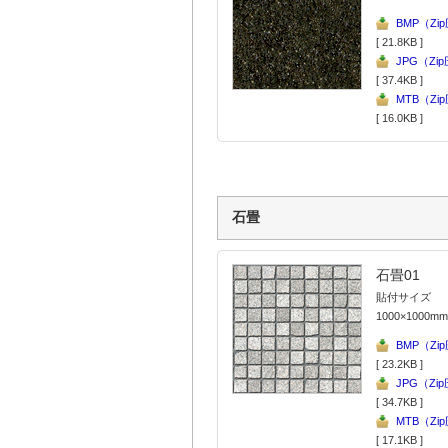
BMP（Zi
[ 21.8KB ]
JPG（Zi
[ 37.4KB ]
MTB（Zi
[ 16.0KB ]
石畳
石畳01
貼付サイズ
1000×1000mm
BMP（Zi
[ 23.2KB ]
JPG（Zi
[ 34.7KB ]
MTB（Zi
[ 17.1KB ]