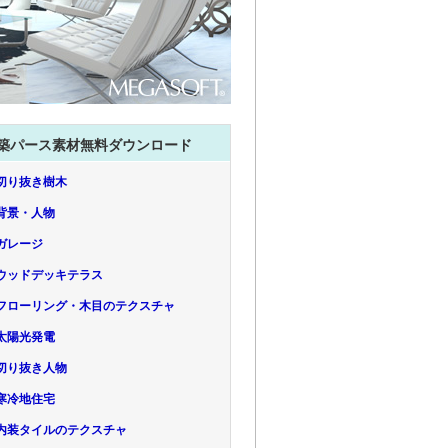
築パース素材無料ダウンロード
1 切り抜き樹木
2 背景・人物
3 ガレージ
.4 ウッドデッキテラス
.5 フローリング・木目のテクスチャ
6 太陽光発電
7 切り抜き人物
8 寒冷地住宅
.9 内装タイルのテクスチャ