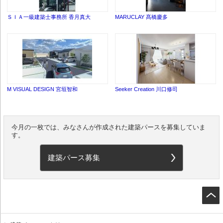
ＳＩＡ一級建築士事務所 香月真大
MARUCLAY 髙橋慶多
M VISUAL DESIGN 宮垣智和
Seeker Creation 川口修司
今月の一枚では、みなさんが作成された建築パースを募集していま
す。
建築パース募集