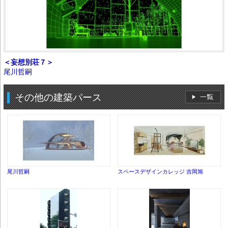
＜妄想別荘７＞
尾川哲嗣
その他の建築パース
尾川哲嗣
スペースデザインカレッジ 吉岡旭