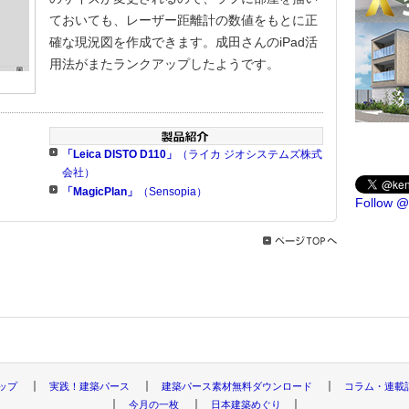
ておいても、レーザー距離計の数値をもとに正
確な現況図を作成できます。成田さんのiPad活
用法がまたランクアップしたようです。
「Leica DISTO D110」
（ライカ ジオシステムズ株式
会社）
「MagicPlan」
（Sensopia）
Follow @
トップ
実践！建築パース
建築パース素材無料ダウンロード
コラム・連載
今月の一枚
日本建築めぐり