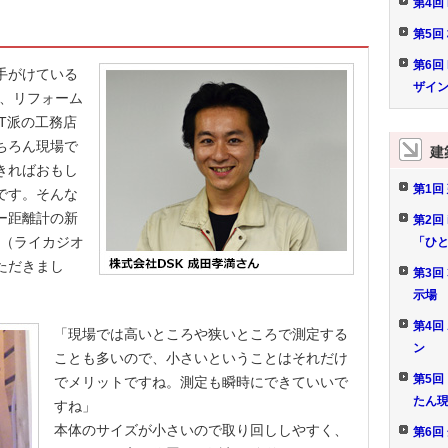
第4回
第5回
第6回
手がけている
ザイン
、リフォーム
IT派の工務店
ちろん現場で
建
できればおもし
第1回
です。そんな
ー距離計の新
第2回
110（ライカジオ
「ひ
ただきまし
第3回
示場
第4回
「現場では高いところや狭いところで測定する
ン
ことも多いので、小さいということはそれだけ
第5回
でメリットですね。測定も瞬時にできていいで
たん
すね」
本体のサイズが小さいので取り回ししやすく、
第6回