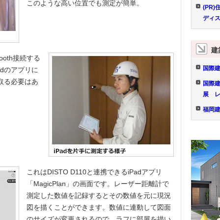
このような高い位置でも測定が簡単。
(PR
ディ
建
ooth接続する
国際建
adのアプリに
取る必要はあ
国際建
展 
福岡建
これはDISTO D110と連携できるiPadアプリ
「MagicPlan」の画面です。レーザー距離計で
測定した数値を記録するとその数値を元に現況
図を描くことができます。数値に連動して図面
のサイズが変更されるので、ラフに部屋を描い