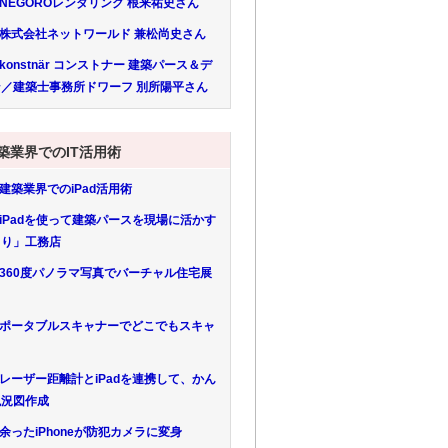
 NEGOROレンダリング 根来祐史さん
 株式会社ネットワールド 兼松尚史さん
 konstnär コンストナー 建築パース＆デ
／建築士事務所ドワーフ 別所陽平さん
築業界でのIT活用術
 建築業界でのiPad活用術
 iPadを使って建築パースを現場に活かす
とり」工務店
 360度パノラマ写真でバーチャル住宅展
 ポータブルスキャナーでどこでもスキャ
 レーザー距離計とiPadを連携して、かん
現況図作成
 余ったiPhoneが防犯カメラに変身