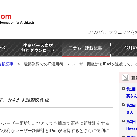
ノウハウ、テクニックを
連載記事
>
建築業界でのIT活用術
＜レーザー距離計とiPadを連携して
建
第1回
英さ
して、かんたん現況図作成
第2回
さん
第3回
いレーザー距離計。ひとりでも簡単で正確に距離測定する
Haya
便利なレーザー距離計とiPadが連携するとさらに便利に