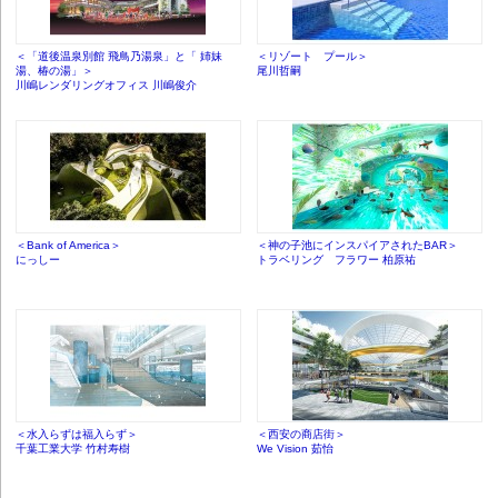
＜「道後温泉別館 飛鳥乃湯泉」と「 姉妹
＜リゾート プール＞
湯、椿の湯」＞
尾川哲嗣
川嶋レンダリングオフィス 川嶋俊介
＜Bank of America＞
＜神の子池にインスパイアされたBAR＞
にっしー
トラベリング フラワー 柏原祐
＜水入らずは福入らず＞
＜西安の商店街＞
千葉工業大学 竹村寿樹
We Vision 茹怡