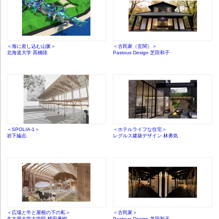
＜海に差し込む山脈＞
＜古民家（玄関）＞
北海道大学 髙橋陸
Pastous Design 芝田和子
＜SPOLIA-1＞
＜ホテルライフな住宅＞
岩下綸志
レグルス建築デザイン 林勇気
＜広場と牛と屋根の下の私＞
＜古民家＞
名古屋大学大学院 横田勇樹
Pastous Design 芝田和子