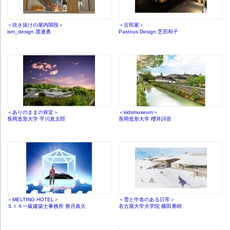
＜吹き抜けの屋内階段＞
＜古民家＞
ism_design 渡邉勇
Pastous Design 芝田和子
＜ありのままの肯定＞
＜kidsmuseum＞
長岡造形大学 平川真太郎
長岡造形大学 櫻井詞音
＜MELTING HOTEL＞
＜雪と牛舎のある日常＞
ＳＩＡ一級建築士事務所 香月真大
名古屋大学大学院 横田勇樹