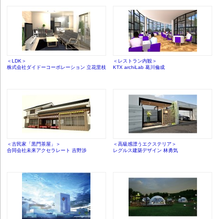
＜LDK＞
＜レストラン内観＞
株式会社ダイドーコーポレーション 立花里枝
KTX archiLab 葛川倫成
＜古民家「黒門茶屋」＞
＜高級感漂うエクステリア＞
合同会社未来アクセラレート 吉野渉
レグルス建築デザイン 林勇気