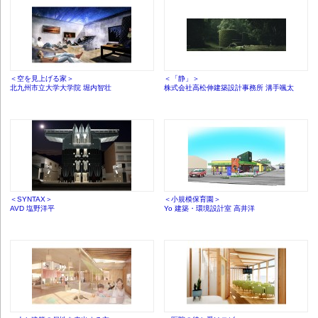
＜空を見上げる家＞
＜「静」＞
北九州市立大学大学院 堀内智壮
株式会社高松伸建築設計事務所 溝手颯太
＜SYNTAX＞
＜小規模保育園＞
AVD 塩野洋平
Yo 建築・環境設計室 高井洋