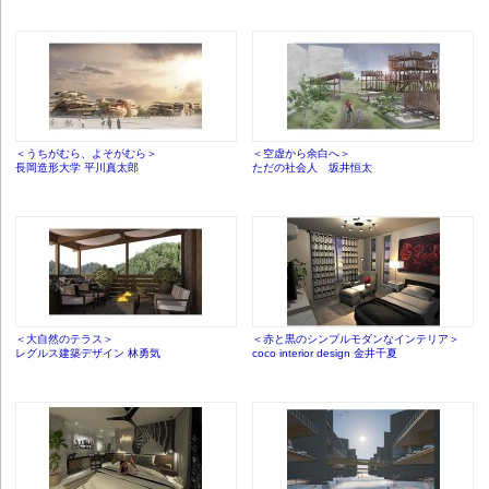
＜うちがむら、よそがむら＞
＜空虚から余白へ＞
長岡造形大学 平川真太郎
ただの社会人 坂井恒太
＜大自然のテラス＞
＜赤と黒のシンプルモダンなインテリア＞
レグルス建築デザイン 林勇気
coco interior design 金井千夏