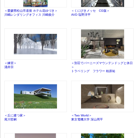
＜愛媛県松山市道後 ホテル花ゆづき＞
＜くにびきメッセ CG版＞
川嶋レンダリングオフィス 川嶋俊介
AVD 塩野洋平
＜練習＞
＜別荘でバーニーズマウンテンドッグと休日
涌井宗
＞
トラベリング フラワー 柏原祐
＜丘に建つ家＞
＜Two World＞
尾川哲嗣
東京電機大学 深山周平