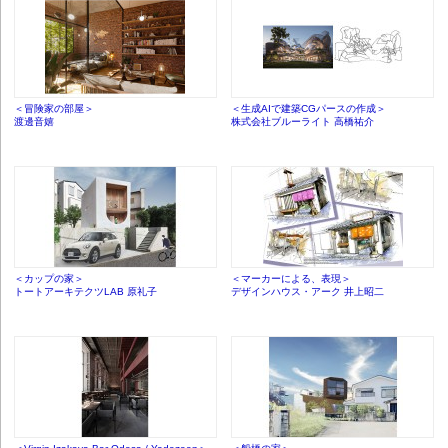
＜冒険家の部屋＞
＜生成AIで建築CGパースの作成＞
渡邊音嬉
株式会社ブルーライト 高橋祐介
＜カップの家＞
＜マーカーによる、表現＞
トートアーキテクツLAB 原礼子
デザインハウス・アーク 井上昭二