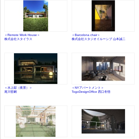
＜Remote Work House＞
＜Barcelona chair＞
株式会社スタイラス
株式会社スタジオイルーシブ 山本誠二
＜水上邸（夜景）＞
＜NYアパートメント＞
尾川哲嗣
TogoDesignOffice 西口冬悟