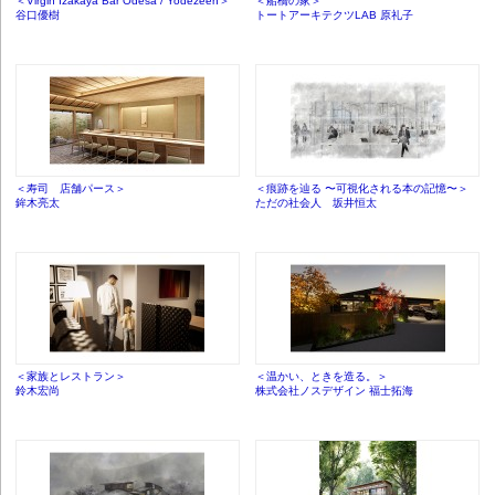
＜Virgin Izakaya Bar Odesa / Yodezeen＞
＜船橋の家＞
谷口優樹
トートアーキテクツLAB 原礼子
＜寿司 店舗パース＞
＜痕跡を辿る 〜可視化される本の記憶〜＞
鉾木亮太
ただの社会人 坂井恒太
＜家族とレストラン＞
＜温かい、ときを造る。＞
鈴木宏尚
株式会社ノスデザイン 福士拓海