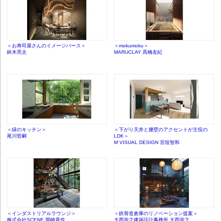
＜お寿司屋さんのイメージパース＞
＜mokumoku＞
鉾木亮太
MARUCLAY 髙橋友紀
＜緑のキッチン＞
＜下がり天井と腰壁のアクセントが主役の
尾川哲嗣
LDK＞
M VISUAL DESIGN 宮垣智和
＜インダストリアルラウンジ＞
＜鉄骨造倉庫のリノベーション提案＞
株式会社SCENE 岡崎貴也
大西崇之建築設計事務所 大西崇之