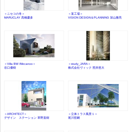
＜ニセコの冬＞
＜某工場＞
MARUCLAY 髙橋慶多
VISION DESIGN＆PLANNING 深山雅亮
＜Villa BW /Mecanoo＞
＜study_JARA＞
谷口優樹
株式会社ヴィック 照井悠大
＜ARCHITECT＞
＜立体トラス風景１＞
デザイン ステーション 草野直樹
尾川哲嗣