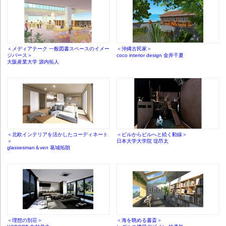
＜メディアテーク 一般図書スペースのイメー
＜沖縄古民家＞
ジパース＞
coco interior design 金井千夏
大阪産業大学 源内拓人
＜北欧インテリアを活かしたコーディネート
＜ビルからビルへと続く動線＞
＞
日本大学大学院 堤昂太
glassesman＆ven 葛城拓朗
＜理想の別荘＞
＜海を眺める書斎＞