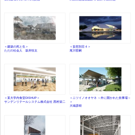
＜建築の死と生＞
＜妄想別荘４＞
ただの社会人 坂井恒太
尾川哲嗣
＜某大学内食堂DISHUP＞
＜ニツイノオオヤネ ～外に開かれた炊事場～
サンデンリテールシステム株式会社 西村栄二
＞
大城彦樹