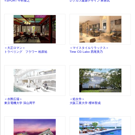
YSPORT 中村俊之
レグルス建築デザイン 林勇気
＜大正ロマン＞
＜マイスタイルリラックス＞
トラベリング フラワー 柏原祐
Time CG Labo 西尾美乃
＜水際広場＞
＜処女作＞
東京電機大学 深山周平
大阪工業大学 櫻本聖成