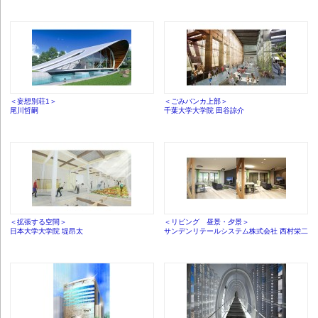
＜妄想別荘1＞
＜ごみバンカ上部＞
尾川哲嗣
千葉大学大学院 田谷諒介
＜拡張する空間＞
＜リビング 昼景・夕景＞
日本大学大学院 堤昂太
サンデンリテールシステム株式会社 西村栄二