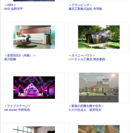
＜ARX＞
＜グランピング＞
AVD 塩野洋平
藤沢工業株式会社 丹羽稔
＜妄想別荘3（内観）＞
＜タイニーハウス＞
尾川哲嗣
バーチャル工務店 関谷春樹
＜ライブステージ＞
＜家族の距離を離す住宅＞
mk studio 中村祐也
ただの社会人 坂井恒太