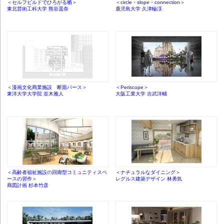
＜セルフビルドでひろがる栖＞
＜circle・slope・connection＞
東北芸術工科大学 熊谷遥奈
鹿児島大学 久津輪渓
＜漫画文化商業施設 断面パース＞
＜Periscope＞
東洋大学大学院 並木雅人
大阪工業大学 吉武洋輔
＜高齢者福祉施設の回廊型コミュニティスペ
＜ナチュラルなダイニング＞
ースの習作＞
レグルス建築デザイン 林勇気
商図計画 杉本竹彦