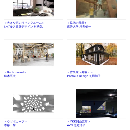
＜大きな窓のリビングルーム＞
＜路地の風景＞
レグルス建築デザイン 林勇気
東洋大学 増井健一
＜Book market＞
＜古民家（外観）＞
鉾木亮太
Pastous Design 芝田和子
＜ウツボカーブ＞
＜YKK岡山支店＞
本杉一輝
AVD 塩野洋平