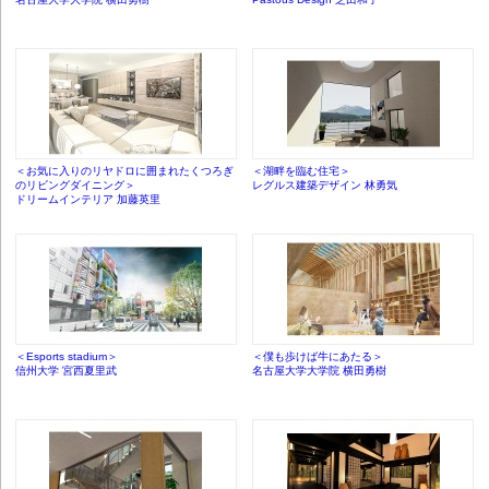
＜お気に入りのリヤドロに囲まれたくつろぎ
＜湖畔を臨む住宅＞
のリビングダイニング＞
レグルス建築デザイン 林勇気
ドリームインテリア 加藤英里
＜Esports stadium＞
＜僕も歩けば牛にあたる＞
信州大学 宮西夏里武
名古屋大学大学院 横田勇樹