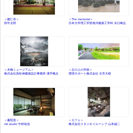
＜建仁寺＞
＜The memorial＞
田中太郎
日本大学理工学部海洋建築工学科 水口峰志
＜木橋ミュージアム＞
＜丘の上の学校＞
株式会社高松伸建築設計事務所 溝手颯太
環境サポート株式会社 古市大樹
＜書院造＞
＜カフェ＞
mk studio 中村祐也
株式会社スタジオイルーシブ 山本誠二