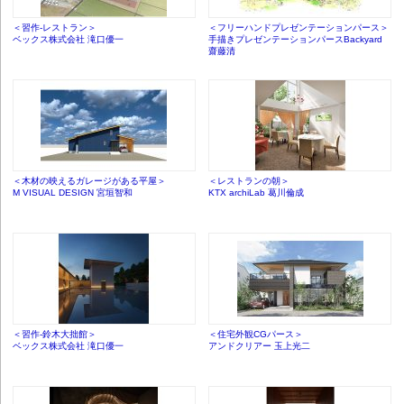
＜習作-レストラン＞
＜フリーハンドプレゼンテーションパース＞
ベックス株式会社 滝口優一
手描きプレゼンテーションパースBackyard
齋藤清
＜木材の映えるガレージがある平屋＞
＜レストランの朝＞
M VISUAL DESIGN 宮垣智和
KTX archiLab 葛川倫成
＜習作-鈴木大拙館＞
＜住宅外観CGパース＞
ベックス株式会社 滝口優一
アンドクリアー 玉上光二