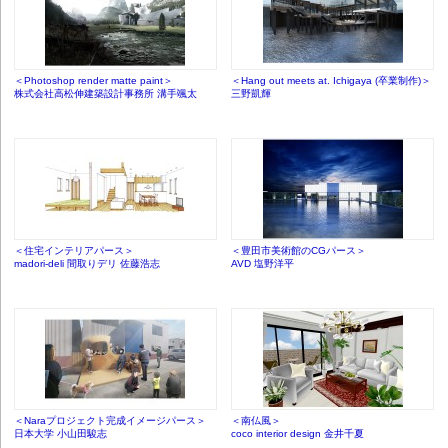
＜Photoshop render matte paint＞
＜Hang out meets at. Ichigaya (卒業制作)＞
株式会社高松伸建築設計事務所 溝手颯太
三野凱輝
＜住宅インテリアパース＞
＜豊田市美術館のCGパース＞
madori-deli 間取りデリ 佐藤浩志
AVD 塩野洋平
＜Naraプロジェクト完成イメージパース＞
＜南仏風＞
日本大学 小山田駿志
coco interior design 金井千夏