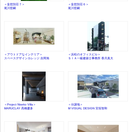
＜妄想別荘７＞
＜妄想別荘６＞
尾川哲嗣
尾川哲嗣
＜アウトドアなインテリア＞
＜浜松のオフィスビル＞
スペースデザインカレッジ 吉岡旭
ＳＩＡ一級建築士事務所 香月真大
＜Project Niseko Villa＞
＜分譲地＞
MARUCLAY 髙橋慶多
M VISUAL DESIGN 宮垣智和