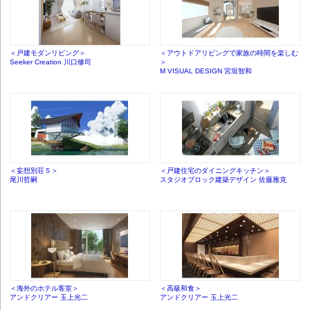
＜戸建モダンリビング＞
＜アウトドアリビングで家族の時間を楽しむ
Seeker Creation 川口修司
＞
M VISUAL DESIGN 宮垣智和
＜妄想別荘５＞
＜戸建住宅のダイニングキッチン＞
尾川哲嗣
スタジオブロック建築デザイン 佐藤雅克
＜海外のホテル客室＞
＜高級和食＞
アンドクリアー 玉上光二
アンドクリアー 玉上光二