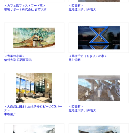
＜カフェ風ファストフード店＞
＜図書館＞
環境サポート株式会社 古市大樹
北海道大学 川井智大
＜青葉の小屋＞
＜豊橋千切（ちぎり）の家＞
信州大学 宮西夏里武
尾川哲嗣
＜大自然に囲まれたホテルロビーのCGパー
＜図書館＞
ス＞
北海道大学 川井智大
中谷佑介