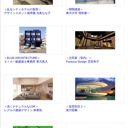
＜あるシティホテルの客室＞
＜間隙縫進＞
デザインスポット地球儀 当真なな子
東洋大学 増井健一
＜BLUE ARCHITECTURE＞
＜古民家（室内）＞
ＳＩＡ一級建築士事務所 香月真大
Pastous Design 芝田和子
＜淡くナチュラルなLDK＞
＜妄想別荘２＞
レグルス建築デザイン 林勇気
尾川哲嗣