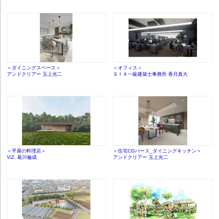
＜ダイニングスペース＞
＜オフィス＞
アンドクリアー 玉上光二
ＳＩＡ一級建築士事務所 香月真大
＜平屋の料理店＞
＜住宅CGパース_ダイニングキッチン＞
ViZ. 葛川倫成
アンドクリアー 玉上光二