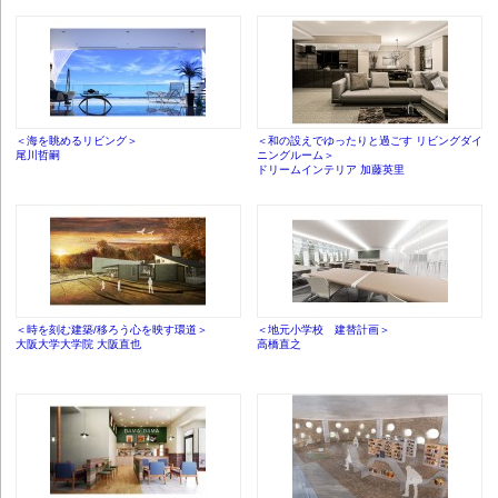
＜海を眺めるリビング＞
＜和の設えでゆったりと過ごす リビングダイ
尾川哲嗣
ニングルーム＞
ドリームインテリア 加藤英里
＜時を刻む建築/移ろう心を映す環道＞
＜地元小学校 建替計画＞
大阪大学大学院 大阪直也
高橋直之