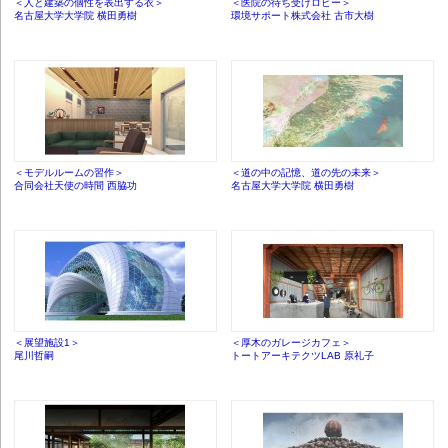
＜人と建築の個性を表出する衣＞
＜医院の待ち受けロビー＞
名古屋大学大学院 横田勇樹
環境サポート株式会社 古市大樹
＜モデルルームの習作＞
＜道の中の記憶、道の先の未来＞
合同会社天使の時間 西脇功
名古屋大学大学院 横田勇樹
＜展望施設1＞
＜厚木のガレージカフェ＞
尾川哲嗣
トートアーキテクツLAB 原礼子