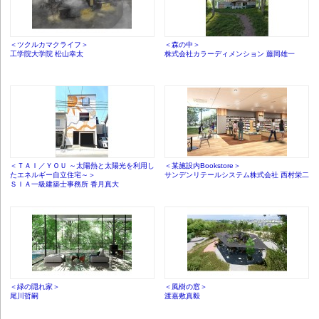
＜ツクルカマクライフ＞
＜森の中＞
工学院大学院 松山幸太
株式会社カラーディメンション 藤岡雄一
＜ＴＡＩ／ＹＯＵ ～太陽熱と太陽光を利用し
＜某施設内Bookstore＞
たエネルギー自立住宅～＞
サンデンリテールシステム株式会社 西村栄二
ＳＩＡ一級建築士事務所 香月真大
＜緑の隠れ家＞
＜風樹の窓＞
尾川哲嗣
渡嘉敷真毅