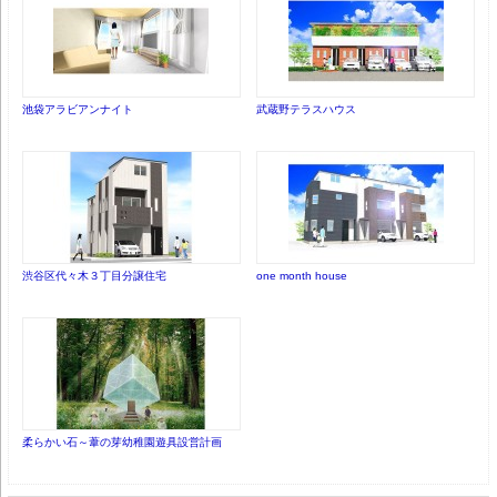
池袋アラビアンナイト
武蔵野テラスハウス
渋谷区代々木３丁目分譲住宅
one month house
柔らかい石～葦の芽幼稚園遊具設営計画