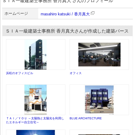
ＳＩＡ一級建築士事務所 香月真大 さんのプロフィール
ホームページ
masahiro katsuki / 香月真大
ＳＩＡ一級建築士事務所 香月真大さんが作成した建築パース
浜松のオフィスビル
オフィス
ＴＡＩ／ＹＯＵ ～太陽熱と太陽光を利用し
BLUE ARCHITECTURE
たエネルギー自立住宅～