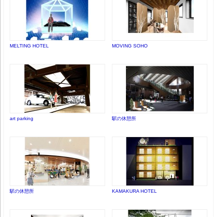
MELTING HOTEL
MOVING SOHO
art parking
駅の休憩所
駅の休憩所
KAMAKURA HOTEL