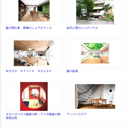
森の隠れ家 新橋のシェアオフィス
金沢八景のシェアハウス
ＷＯＯＤ ＳＴＹＬＥ ＨＯＵＳＥ
森の絵画
タローズハウス鎌倉小町～アイザ鎌倉の簡
アッパーステア
易宿泊所