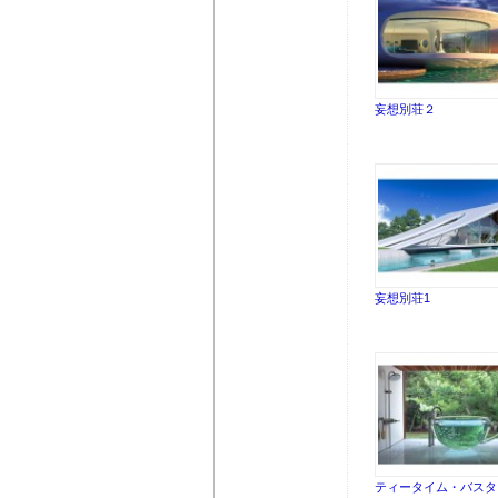
妄想別荘２
妄想別荘1
ティータイム・バスタ