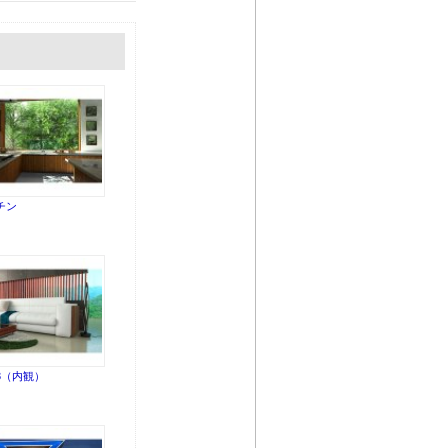
チン
3（内観）