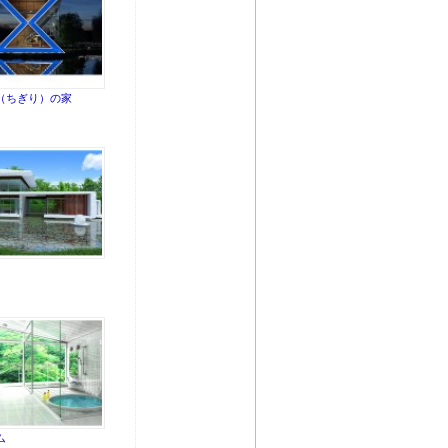
（ちぎり）の家
ム