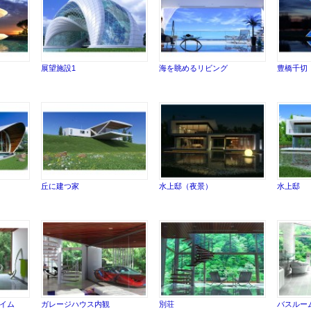
展望施設1
海を眺めるリビング
豊橋千切
丘に建つ家
水上邸（夜景）
水上邸
イム
ガレージハウス内観
別荘
バスルー