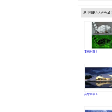
尾川哲嗣さんが作成
妄想別荘７
妄想別荘４