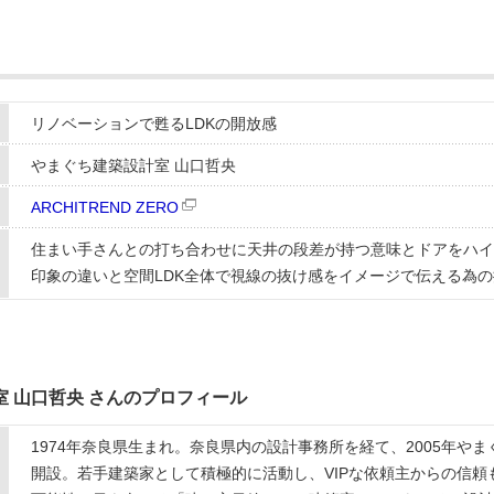
リノベーションで甦るLDKの開放感
やまぐち建築設計室 山口哲央
ARCHITREND ZERO
住まい手さんとの打ち合わせに天井の段差が持つ意味とドアをハイ
印象の違いと空間LDK全体で視線の抜け感をイメージで伝える為の
 山口哲央 さんのプロフィール
1974年奈良県生まれ。奈良県内の設計事務所を経て、2005年や
開設。若手建築家として積極的に活動し、VIPな依頼主からの信頼