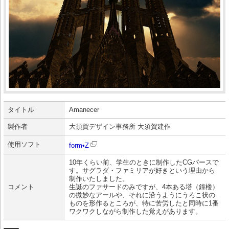
タイトル
Amanecer
製作者
大須賀デザイン事務所 大須賀建作
使用ソフト
form•Z
10年くらい前、学生のときに制作したCGパースで
す。サグラダ・ファミリアが好きという理由から
制作いたしました。
コメント
生誕のファサードのみですが、4本ある塔（鐘楼）
の微妙なアールや、それに沿うようにうろこ状の
ものを形作るところが、特に苦労したと同時に1番
ワクワクしながら制作した覚えがあります。