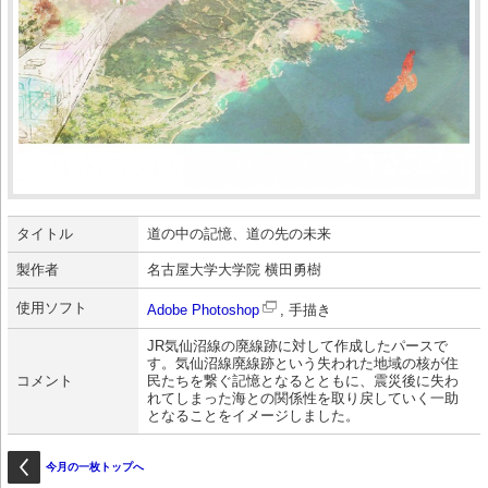
タイトル
道の中の記憶、道の先の未来
製作者
名古屋大学大学院 横田勇樹
使用ソフト
Adobe Photoshop
, 手描き
JR気仙沼線の廃線跡に対して作成したパースで
す。気仙沼線廃線跡という失われた地域の核が住
コメント
民たちを繋ぐ記憶となるとともに、震災後に失わ
れてしまった海との関係性を取り戻していく一助
となることをイメージしました。
今月の一枚トップへ