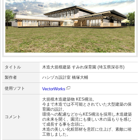
タイトル
木造大規模建築 すみれ保育園 (埼玉県深谷市)
製作者
ハシヅカ設計室 橋塚大輔
使用ソフト
VectorWorks
大規模木造建築物 KES構法。
今まで木造では不可能とされていた大型建築の保
育園の設計。
環境への配慮などからKES構法を採用し木造建築
コメント
の未来を開く、園児にも優しい木の温もりを感じ
て成長する事を念頭に。
木造の美しい化粧部材を意匠に仕上げ、素敵に竣
工致しました。