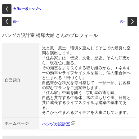
今月の一枚トップへ
前へ
次へ
ハシヅカ設計室 橋塚大輔 さんのプロフィール
光と風、風土、環境を重んじてそこでの最良な空
間を演出します。
「住み家」は、伝統、文化、歴史、そんな知恵か
ら、現在位に至る。
その知恵をより良くする取り組みから、エネルギ
ーの効率やライフサイクルを基に、個の集合体へ
と生まれる「街づくり」
自己紹介
自然豊かな秩父を毎日感じて…一邸一邸、お客様
の望むプランをご提案致します。
「住み家」中庭を囲う...京町屋の通り庭。
自然と共存する生命体、木の温もりや風、日射と
共に成長するライフスタイルは建築の基本であ
る。
そこから生まれるアイデアを大事にしています。
ホームページ
ハシヅカ設計室