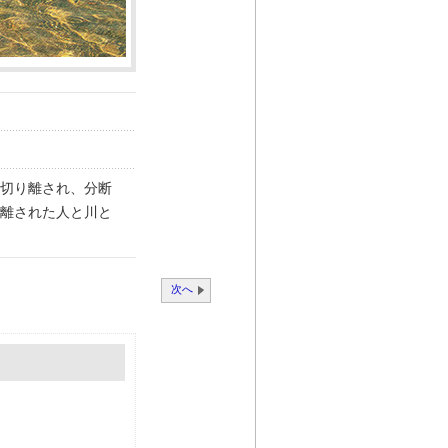
切り離され、分断
離された人と川と
次へ