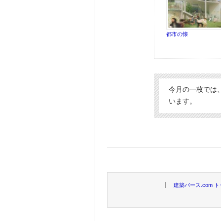
都市の懐
今月の一枚では
います。
建築パース.com 