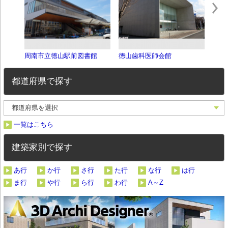
周南市立徳山駅前図書館
徳山歯科医師会館
錦帯
都道府県で探す
一覧はこちら
建築家別で探す
あ行
か行
さ行
た行
な行
は行
ま行
や行
ら行
わ行
A～Z