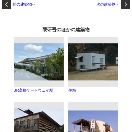
前の建築物へ
次の建築物へ
隈研吾のほかの建築物
JR高輪ゲートウェイ駅
住箱