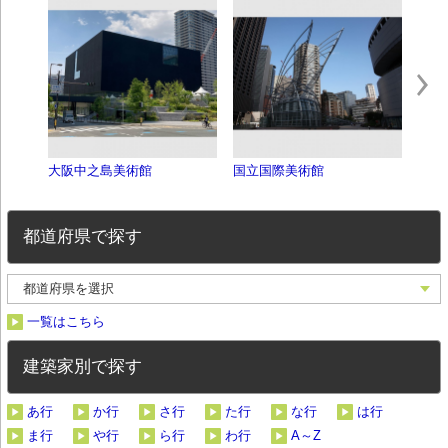
大阪中之島美術館
国立国際美術館
ミナ
都道府県で探す
一覧はこちら
建築家別で探す
あ行
か行
さ行
た行
な行
は行
ま行
や行
ら行
わ行
A～Z