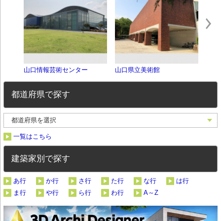
山口情報芸術センター
山口県立美術館
旧山
都道府県で探す
一覧はこちら
建築家別で探す
あ行
か行
さ行
た行
な行
は行
ま行
や行
ら行
わ行
A～Z