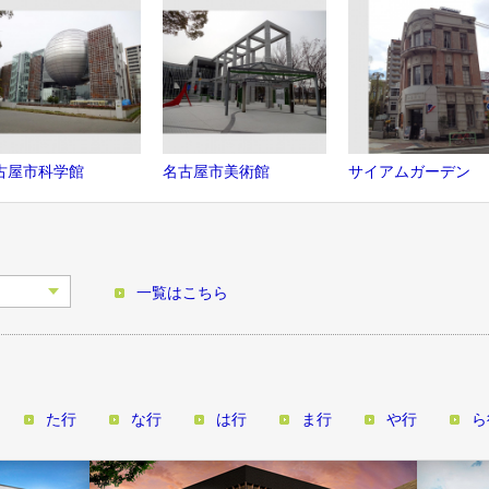
古屋市科学館
名古屋市美術館
サイアムガーデン
一覧はこちら
た行
な行
は行
ま行
や行
ら