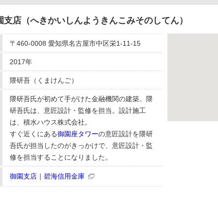
園支店（へきかいしんようきんこみそのしてん）
〒460-0008 愛知県名古屋市中区栄1-11-15
2017年
隈研吾（くまけんご）
隈研吾氏が初めて手がけた金融機関の建築。隈
研吾氏は、意匠設計・監修を担当。設計施工
は、積水ハウス株式会社。
すぐ近くにある
御園座タワー
の意匠設計を隈研
吾氏が担当したのがきっかけで、意匠設計・監
修を担当することになりました。
御園支店｜碧海信用金庫