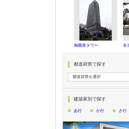
御園座タワー
名
都道府県で探す
建築家別で探す
あ行
か行
さ行