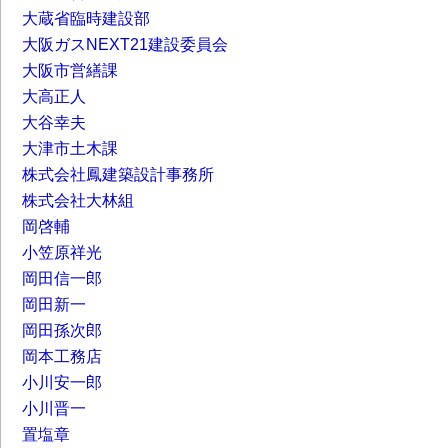
大蔵省臨時建設部
大阪ガスNEXT21建設委員会
大阪市営繕課
大高正人
大谷幸夫
大津市土木課
株式会社鳳建築設計事務所
株式会社大林組
岡啓輔
小笠原祥光
岡田信一郎
岡田新一
岡田孫次郎
岡本工務店
小川安一郎
小川晋一
置塩章