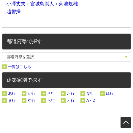
小澤丈夫＋宮城島崇人＋菊池規雄
越智操
都道府県で探す
一覧はこちら
建築家別で探す
あ行
か行
さ行
た行
な行
は行
ま行
や行
ら行
わ行
A～Z