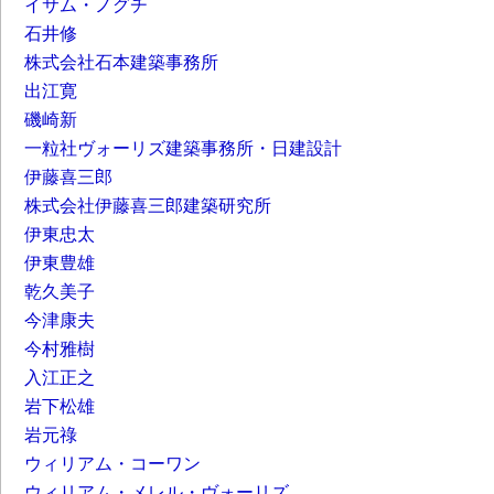
イサム・ノグチ
石井修
株式会社石本建築事務所
出江寛
磯崎新
一粒社ヴォーリズ建築事務所・日建設計
伊藤喜三郎
株式会社伊藤喜三郎建築研究所
伊東忠太
伊東豊雄
乾久美子
今津康夫
今村雅樹
入江正之
岩下松雄
岩元祿
ウィリアム・コーワン
ウィリアム・メレル・ヴォーリズ