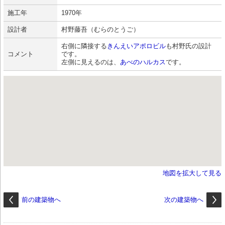
施工年
1970年
設計者
村野藤吾（むらのとうご）
右側に隣接する
きんえいアポロビル
も村野氏の設計
コメント
です。
左側に見えるのは、
あべのハルカス
です。
地図を拡大して見る
前の建築物へ
次の建築物へ