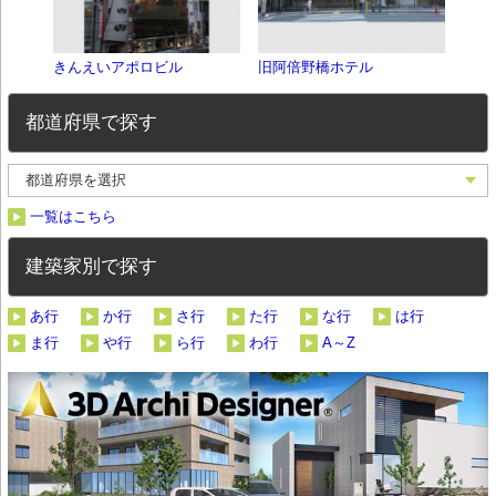
きんえいアポロビル
旧阿倍野橋ホテル
あべ
都道府県で探す
一覧はこちら
建築家別で探す
あ行
か行
さ行
た行
な行
は行
ま行
や行
ら行
わ行
A～Z