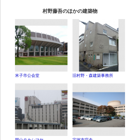
村野藤吾のほかの建築物
米子市公会堂
旧村野・森建築事務所
岡山タカシマヤ
宝塚市庁舎