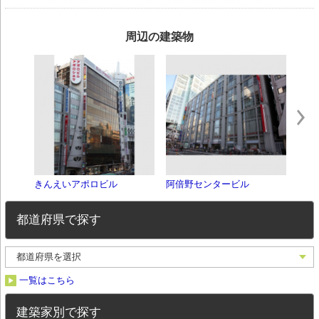
周辺の建築物
きんえいアポロビル
阿倍野センタービル
大阪
都道府県で探す
一覧はこちら
建築家別で探す