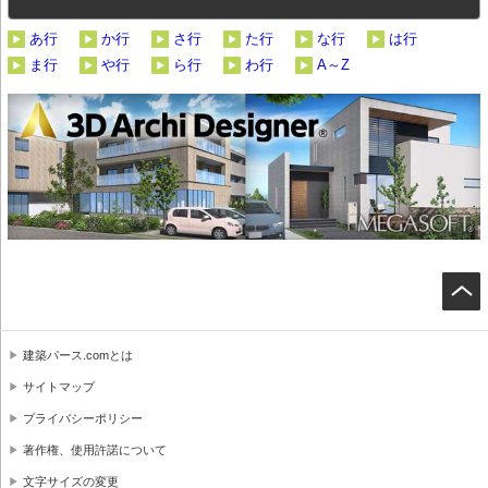
あ行
か行
さ行
た行
な行
は行
ま行
や行
ら行
わ行
A～Z
建築パース.comとは
サイトマップ
プライバシーポリシー
著作権、使用許諾について
文字サイズの変更