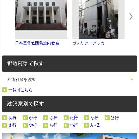
日本基督教団島之内教会
ガレリア・アッカ
KRO
都道府県で探す
一覧はこちら
建築家別で探す
あ行
か行
さ行
た行
な行
は行
ま行
や行
ら行
わ行
A～Z