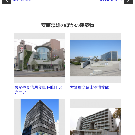
安藤忠雄のほかの建築物
おかやま信用金庫 内山下ス
大阪府立狭山池博物館
クエア