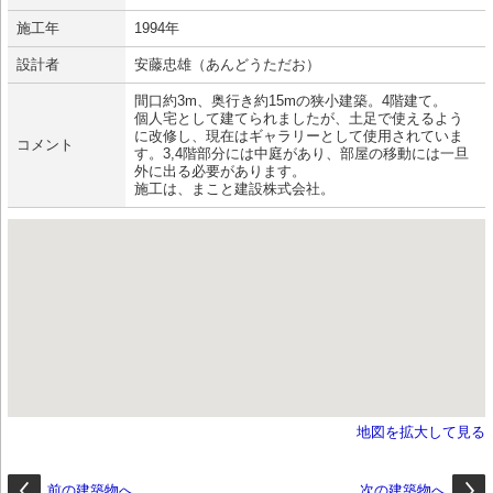
施工年
1994年
設計者
安藤忠雄（あんどうただお）
間口約3m、奥行き約15mの狭小建築。4階建て。
個人宅として建てられましたが、土足で使えるよう
に改修し、現在はギャラリーとして使用されていま
コメント
す。3,4階部分には中庭があり、部屋の移動には一旦
外に出る必要があります。
施工は、まこと建設株式会社。
地図を拡大して見る
前の建築物へ
次の建築物へ