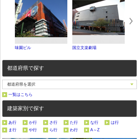
味園ビル
国立文楽劇場
南海
都道府県で探す
一覧はこちら
建築家別で探す
あ行
か行
さ行
た行
な行
は行
ま行
や行
ら行
わ行
A～Z