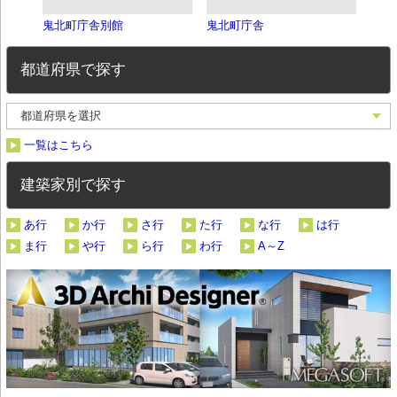
鬼北町庁舎別館
鬼北町庁舎
伊丹
都道府県で探す
一覧はこちら
建築家別で探す
あ行
か行
さ行
た行
な行
は行
ま行
や行
ら行
わ行
A～Z