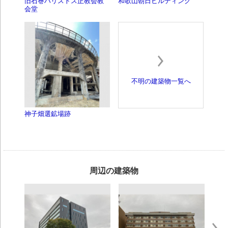
旧石巻ハリストス正教会教
和歌山朝日ビルディング
会堂
不明の建築物一覧へ
神子畑選鉱場跡
周辺の建築物