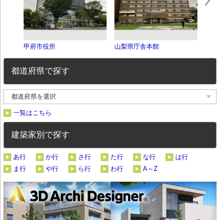
甲府市役所
山梨県庁舎本館
山梨
都道府県で探す
一覧はこちら
建築家別で探す
あ行
か行
さ行
た行
な行
は行
ま行
や行
ら行
わ行
A～Z