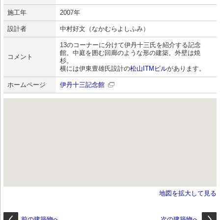
施工年
2007年
設計者
中村好文（なかむらよしふみ）
13のコーナーに分けて伊丹十三氏を紹介する記念
館。中庭を囲む回廊のような形の建築。外壁は焼
コメント
杉。
横には伊東豊雄氏設計の
松山ITMビル
があります。
ホームページ
伊丹十三記念館
地図を拡大して見る
前の建築物へ
次の建築物へ