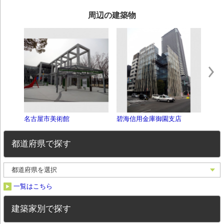
周辺の建築物
名古屋市美術館
碧海信用金庫御園支店
御園
都道府県で探す
一覧はこちら
建築家別で探す