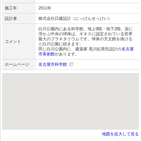
施工年
2011年
設計者
株式会社日建設計（にっけんせっけい）
白川公園内にある科学館。地上9階・地下2階。宙に
浮かぶ中央の球体は、ギネスに認定されている世界
最大のプラネタリウムです。球体の天文館を抜ける
コメント
と白川公園に続きます。
同じ白川公園内に、建築家 黒川紀章氏設計の
名古屋
市美術館
があります。
ホームページ
名古屋市科学館
地図を拡大して見る