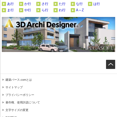
あ行
か行
さ行
た行
な行
は行
ま行
や行
ら行
わ行
A～Z
建築パース.comとは
サイトマップ
プライバシーポリシー
著作権、使用許諾について
文字サイズの変更