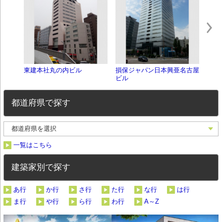
東建本社丸の内ビル
損保ジャパン日本興亜名古屋
愛知
ビル
都道府県で探す
一覧はこちら
建築家別で探す
あ行
か行
さ行
た行
な行
は行
ま行
や行
ら行
わ行
A～Z