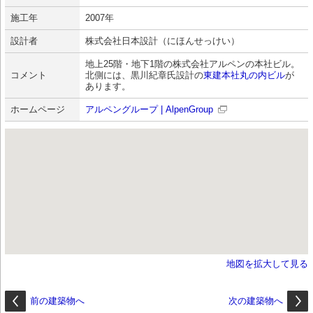
施工年
2007年
設計者
株式会社日本設計（にほんせっけい）
地上25階・地下1階の株式会社アルペンの本社ビル。
コメント
北側には、黒川紀章氏設計の
東建本社丸の内ビル
が
あります。
ホームページ
アルペングループ | AlpenGroup
地図を拡大して見る
前の建築物へ
次の建築物へ