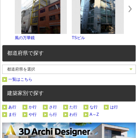
風の万華鏡
TSビル
SE
都道府県で探す
一覧はこちら
建築家別で探す
あ行
か行
さ行
た行
な行
は行
ま行
や行
ら行
わ行
A～Z