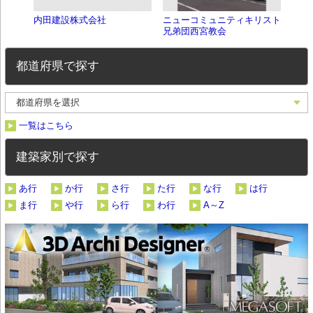
内田建設株式会社
ニューコミュニティキリスト
兵庫
兄弟団西宮教会
都道府県で探す
一覧はこちら
建築家別で探す
あ行
か行
さ行
た行
な行
は行
ま行
や行
ら行
わ行
A～Z