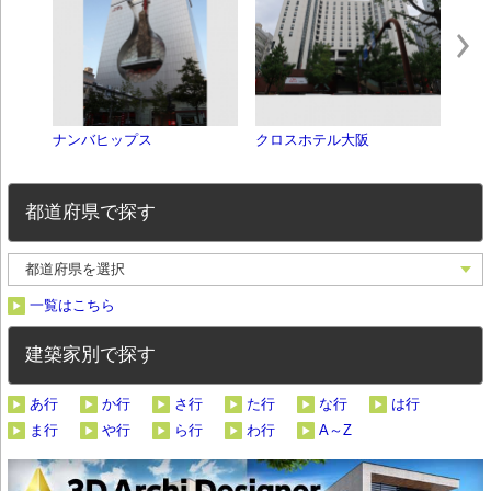
ナンバヒップス
クロスホテル大阪
旧 
都道府県で探す
一覧はこちら
建築家別で探す
あ行
か行
さ行
た行
な行
は行
ま行
や行
ら行
わ行
A～Z