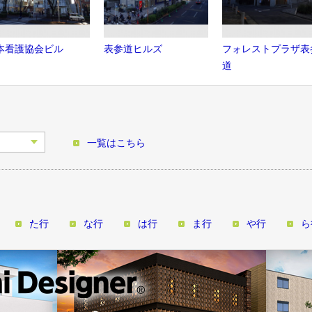
本看護協会ビル
表参道ヒルズ
フォレストプラザ表
道
一覧はこちら
た行
な行
は行
ま行
や行
ら