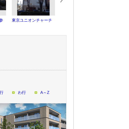
参
東京ユニオンチャーチ
BANK GALLERY
旧TOD'
行
わ行
A～Z