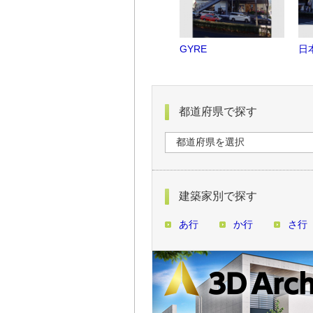
GYRE
日
都道府県で探す
建築家別で探す
あ行
か行
さ行