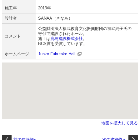
施工年
2013年
設計者
SANAA（さなあ）
公益財団法人福武教育文化振興財団の福武純子氏の
寄付で建設されたホール。
コメント
施工は
鹿島建設株式会社
。
BCS賞を受賞しています。
ホームページ
Junko Fukutake Hall
地図を拡大して見る
前の建築物へ
次の建築物へ