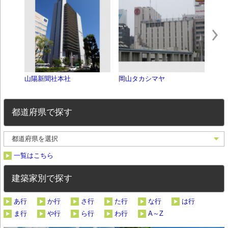
山陽新聞社本社
岡山タカシマヤ
京橋
都道府県で探す
一覧はこちら
建築家別で探す
あ行
か行
さ行
た行
な行
は行
ま行
や行
ら行
わ行
A～Z