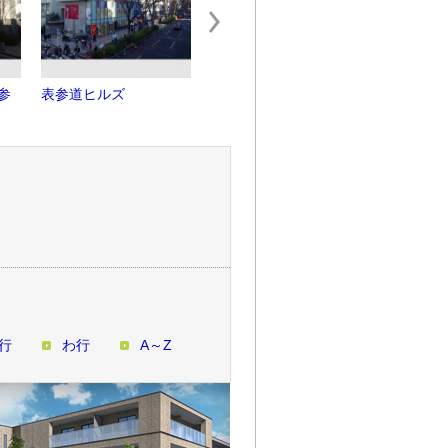
参
表参道ヒルズ
日本看護協会ビル
スパイラ
行
わ行
A～Z