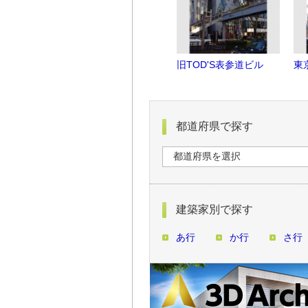
旧TOD'S表参道ビル
東
都道府県で探す
建築家別で探す
あ行
か行
さ行