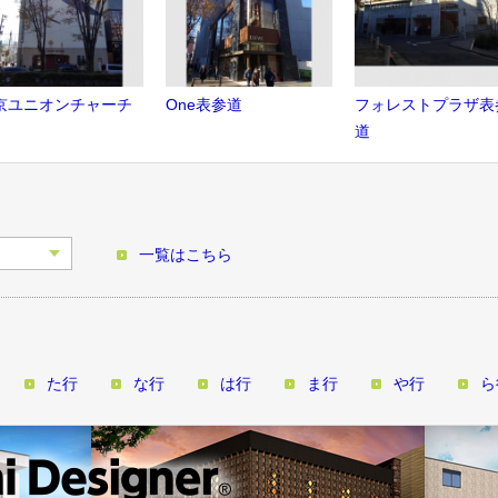
京ユニオンチャーチ
One表参道
フォレストプラザ表
道
一覧はこちら
た行
な行
は行
ま行
や行
ら