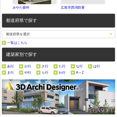
みやた眼科
広島市西消防署
広島
都道府県で探す
一覧はこちら
建築家別で探す
あ行
か行
さ行
た行
な行
は行
ま行
や行
ら行
わ行
A～Z