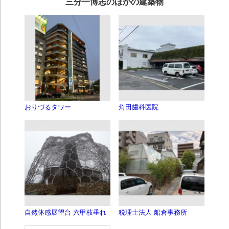
三分一博志のほかの建築物
おりづるタワー
角田歯科医院
自然体感展望台 六甲枝垂れ
税理士法人 船倉事務所