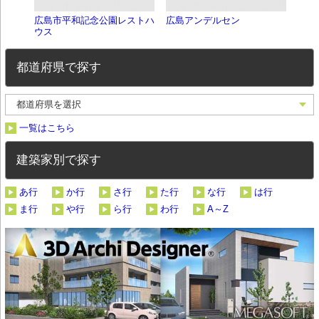
広島市平和記念公園レストハ
広島アンデルセン
平和
ウス
都道府県で探す
一覧はこちら
建築家別で探す
あ行
か行
さ行
た行
な行
は行
ま行
や行
ら行
わ行
A～Z