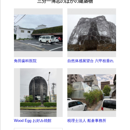
三分一博志のほかの建築物
角田歯科医院
自然体感展望台 六甲枝垂れ
Wood Egg お好み焼館
税理士法人 船倉事務所