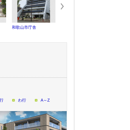
和歌山市庁舎
和歌山朝日ビルディン
和歌山県
グ
行
わ行
A～Z