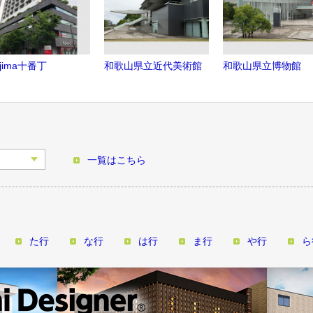
jima十番丁
和歌山県立近代美術館
和歌山県立博物館
一覧はこちら
た行
な行
は行
ま行
や行
ら