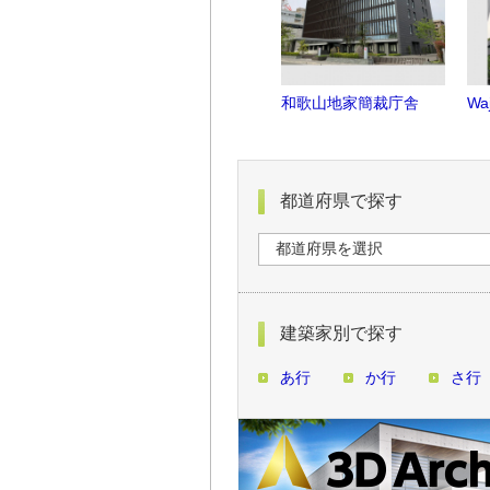
和歌山地家簡裁庁舎
Wa
都道府県で探す
建築家別で探す
あ行
か行
さ行