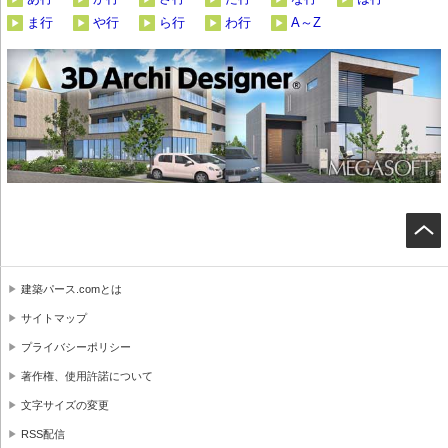
ま行
や行
ら行
わ行
A～Z
建築パース.comとは
サイトマップ
プライバシーポリシー
著作権、使用許諾について
文字サイズの変更
RSS配信