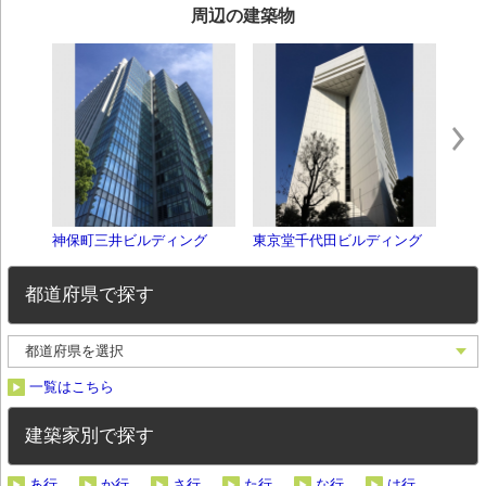
周辺の建築物
神保町三井ビルディング
東京堂千代田ビルディング
日本
都道府県で探す
一覧はこちら
建築家別で探す
あ行
か行
さ行
た行
な行
は行