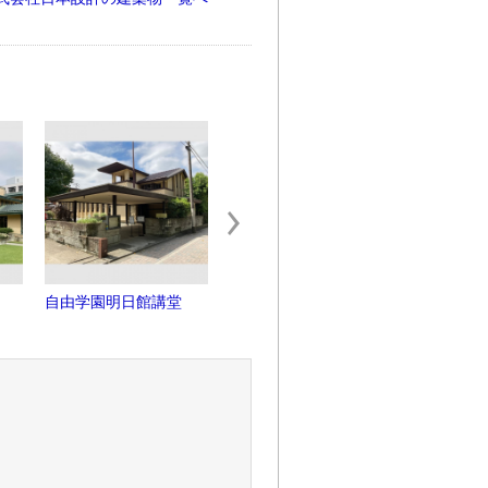
自由学園明日館講堂
東京都豊島合同庁舎
モード学
ワー