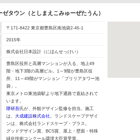
ーゼタウン（としまえこみゅーぜたうん）
〒171-8422 東京都豊島区南池袋2-45-1
2015年
株式会社日本設計（にほんせっけい）
豊島区役所と高層マンションが入る、地上49
階・地下3階の高層ビル。1～9階が豊島区役
所、11～49階がマンション「ブリリアタワー池
袋」。
東京メトロ東池袋駅より地下通路で直結されて
います。
隈研吾
氏が、外観デザイン監修を担当。施工
は、
大成建設株式会社
。ランドスケープデザイ
ンは、株式会社ランドスケープ・プラス。
グッドデザイン賞、BCS賞、屋上・壁面・特殊
緑化技術コンクール環境大臣賞受賞。