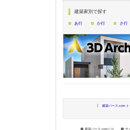
建築家別で探す
あ行
か行
さ行
建築パース.com 
建築パース.comとは
サ