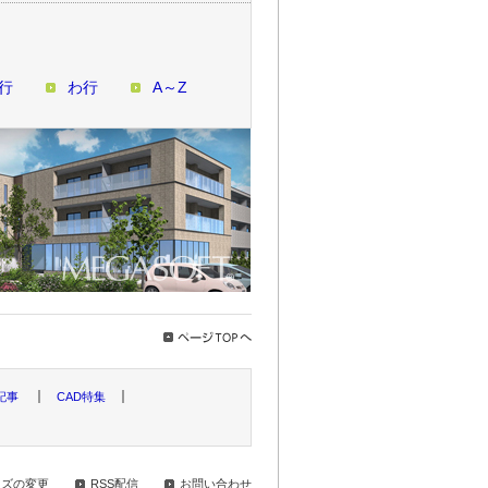
行
わ行
A～Z
記事
CAD特集
イズの変更
RSS配信
お問い合わせ