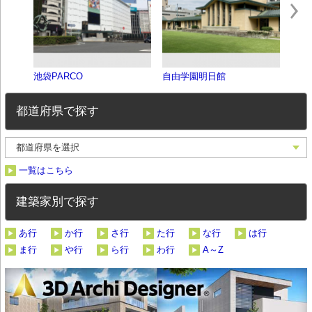
池袋PARCO
自由学園明日館
婦人
都道府県で探す
一覧はこちら
建築家別で探す
あ行
か行
さ行
た行
な行
は行
ま行
や行
ら行
わ行
A～Z