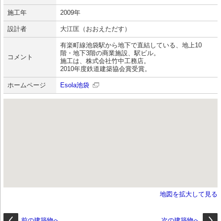
施工年
2009年
設計者
大江匡（おおえただす）
有楽町線池袋駅から地下で直結している、地上10
階・地下3階の商業施設、駅ビル。
コメント
施工は、株式会社竹中工務店。
2010年度鉄道建築協会賞受賞。
ホームページ
Esola池袋
地図を拡大して見る
前の建築物へ
次の建築物へ