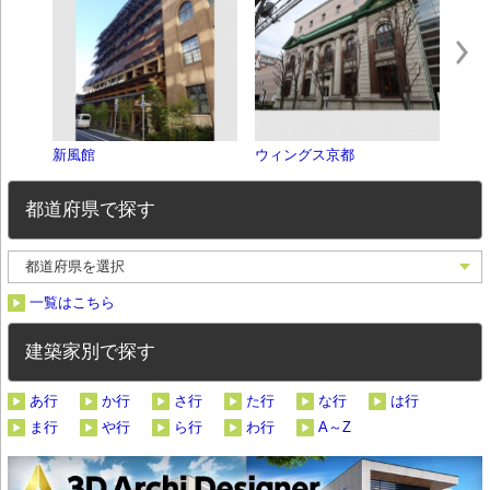
新風館
ウィングス京都
SAC
都道府県で探す
一覧はこちら
建築家別で探す
あ行
か行
さ行
た行
な行
は行
ま行
や行
ら行
わ行
A～Z