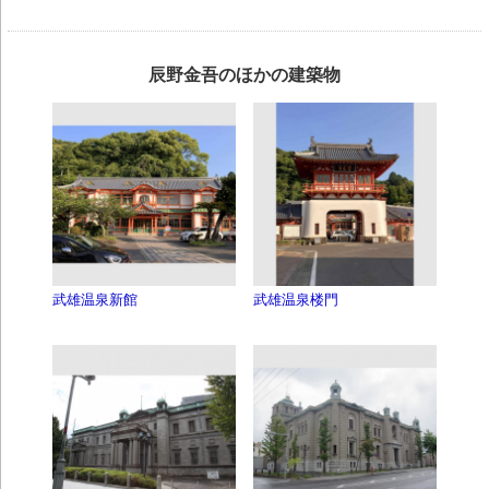
辰野金吾のほかの建築物
武雄温泉新館
武雄温泉楼門