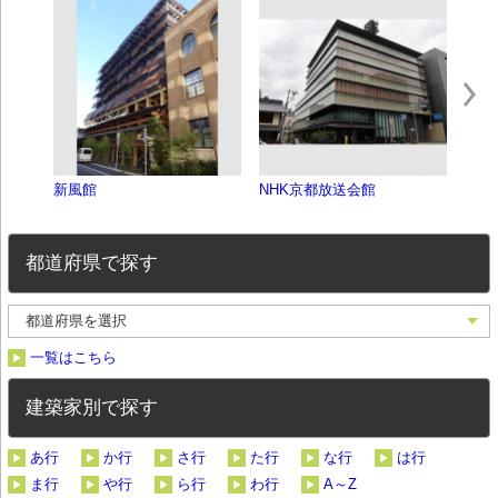
新風館
NHK京都放送会館
アー
都道府県で探す
一覧はこちら
建築家別で探す
あ行
か行
さ行
た行
な行
は行
ま行
や行
ら行
わ行
A～Z