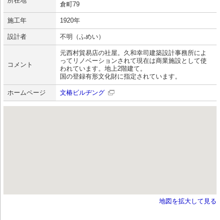
所在地
倉町79
施工年
1920年
設計者
不明（ふめい）
元西村貿易店の社屋。久和幸司建築設計事務所によ
ってリノベーションされて現在は商業施設として使
コメント
われています。地上2階建て。
国の登録有形文化財に指定されています。
ホームページ
文椿ビルヂング
地図を拡大して見る