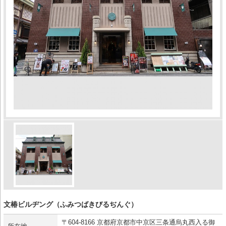
文椿ビルヂング（ふみつばきびるぢんぐ）
〒604-8166 京都府京都市中京区三条通烏丸西入る御