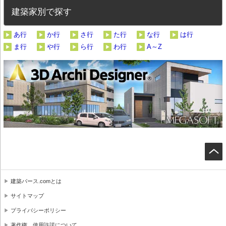
建築家別で探す
あ行
か行
さ行
た行
な行
は行
ま行
や行
ら行
わ行
A～Z
建築パース.comとは
サイトマップ
プライバシーポリシー
著作権、使用許諾について