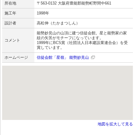
所在地
〒563-0132 大阪府豊能郡能勢町野間中661
施工年
1998年
設計者
高松伸（たかまつしん）
能勢妙見山の山頂に建つ信徒会館。星と能勢家の家
紋の矢筈がモチーフになっています。
コメント
1999年にBCS賞（社団法人日本建設業連合会）を受
賞しています。
ホームページ
信徒会館「星嶺」 能勢妙見山
地図を拡大して見る