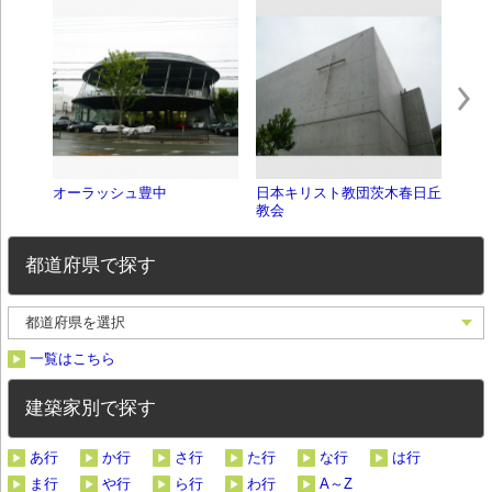
オーラッシュ豊中
日本キリスト教団茨木春日丘
ニフ
教会
都道府県で探す
一覧はこちら
建築家別で探す
あ行
か行
さ行
た行
な行
は行
ま行
や行
ら行
わ行
A～Z