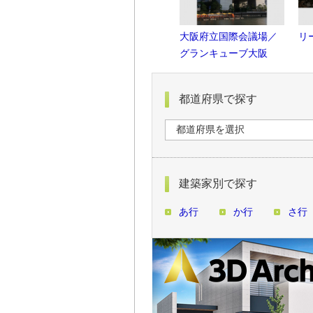
大阪府立国際会議場／
リ
グランキューブ大阪
都道府県で探す
建築家別で探す
あ行
か行
さ行