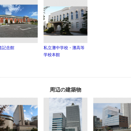
道記念館
私立灘中学校・灘高等
学校本館
周辺の建築物