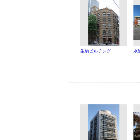
生駒ビルヂング
水