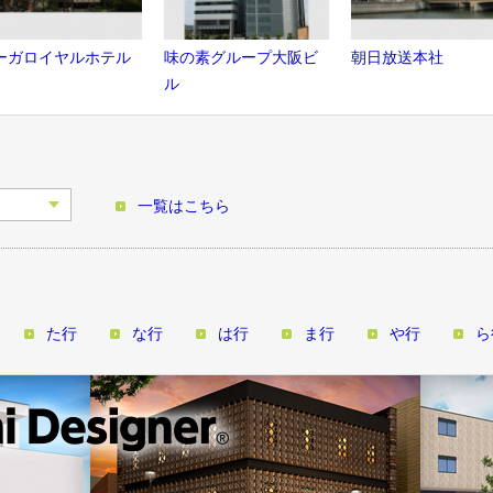
ーガロイヤルホテル
味の素グループ大阪ビ
朝日放送本社
ル
一覧はこちら
た行
な行
は行
ま行
や行
ら