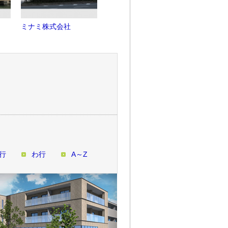
ミナミ株式会社
土佐堀ダイビル
大阪中之
行
わ行
A～Z