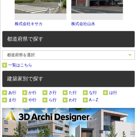
株式会社キサカ
株式会社山水
南海
都道府県で探す
一覧はこちら
建築家別で探す
あ行
か行
さ行
た行
な行
は行
ま行
や行
ら行
わ行
A～Z