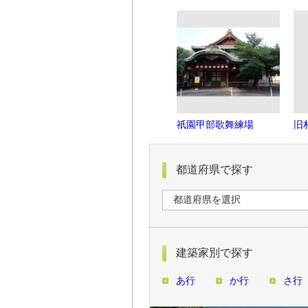
祇園甲部歌舞練場
旧
都道府県で探す
建築家別で探す
あ行
か行
さ行