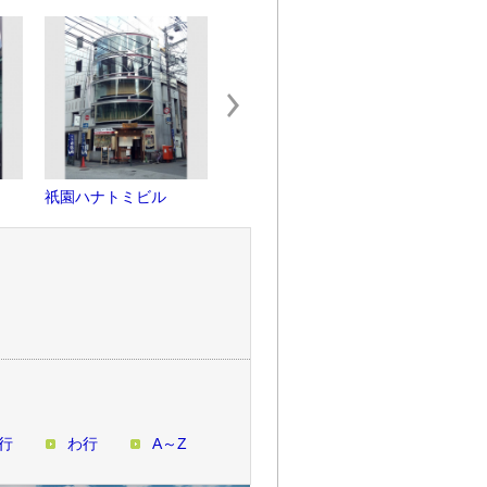
祇園ハナトミビル
マルトー15
レストラ
行
わ行
A～Z