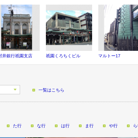
村井銀行祇園支店
祇園くろちくビル
マルトー17
一覧はこちら
た行
な行
は行
ま行
や行
ら