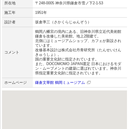
所在地
〒248-0005 神奈川県鎌倉市雪ノ下2-1-53
施工年
1951年
設計者
坂倉準三（さかくらじゅんぞう）
鶴岡八幡宮の境内にある、旧神奈川県立近代美術館
鎌倉を改修した美術館。地上2階建て。
北側にはミュージアムショップ、カフェが新設され
ています。
改修基本設計は株式会社丹青研究所（たんせいけん
コメント
きゅうしょ）。
国の重要文化財に指定されています。
また、DOCOMOMO JAPAN選定 日本におけるモダ
ン・ムーブメントの建築に選ばれています。神奈川
県指定重要文化財に指定されています。
ホームページ
鎌倉文華館 鶴岡ミュージアム