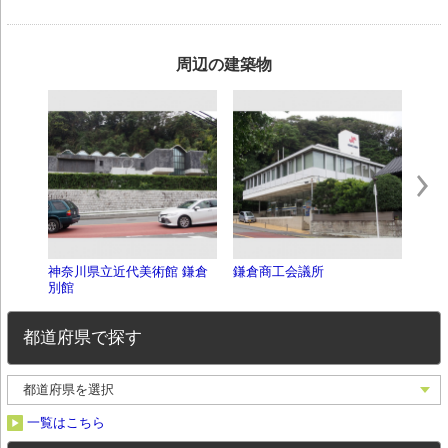
周辺の建築物
神奈川県立近代美術館 鎌倉
鎌倉商工会議所
鎌倉
別館
都道府県で探す
一覧はこちら