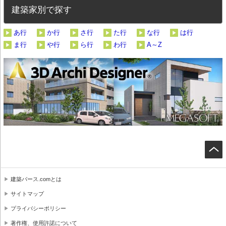
建築家別で探す
あ行
か行
さ行
た行
な行
は行
ま行
や行
ら行
わ行
A～Z
建築パース.comとは
サイトマップ
プライバシーポリシー
著作権、使用許諾について