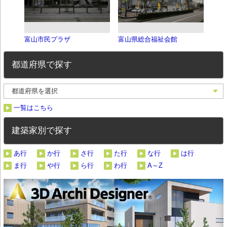
富山市民プラザ
富山県総合福祉会館
TO
都道府県で探す
一覧はこちら
建築家別で探す
あ行
か行
さ行
た行
な行
は行
ま行
や行
ら行
わ行
A～Z