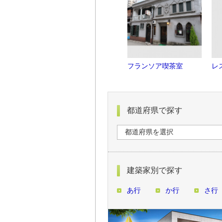
フランソア喫茶室
レ
都道府県で探す
建築家別で探す
あ行
か行
さ行