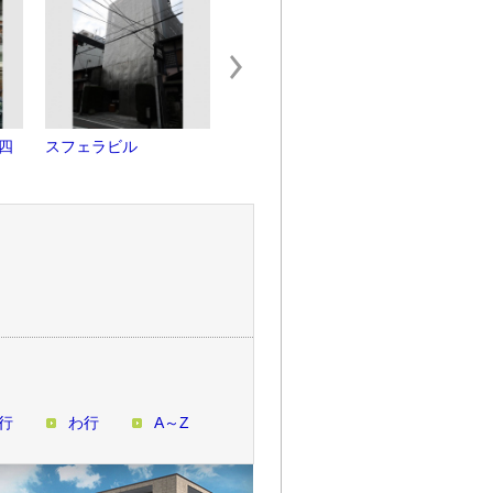
 四
スフェラビル
旧村井銀行祇園支店
祇園ハナ
行
わ行
A～Z