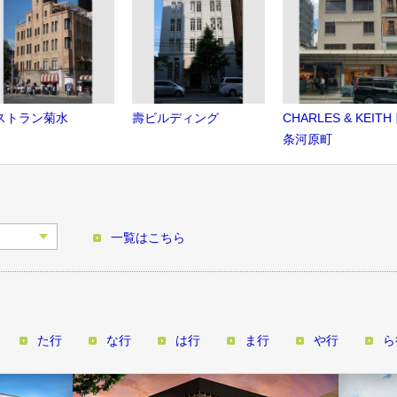
ストラン菊水
壽ビルディング
CHARLES & KEITH
条河原町
一覧はこちら
た行
な行
は行
ま行
や行
ら