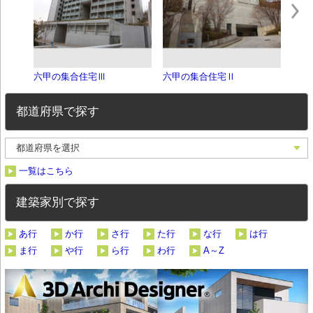
六甲の集合住宅Ⅲ
六甲の集合住宅Ⅱ
六甲
都道府県で探す
一覧はこちら
建築家別で探す
あ行
か行
さ行
た行
な行
は行
ま行
や行
ら行
わ行
A～Z