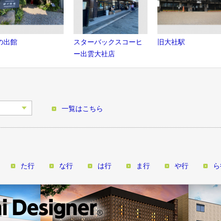
の出館
スターバックスコーヒ
旧大社駅
ー出雲大社店
一覧はこちら
た行
な行
は行
ま行
や行
ら