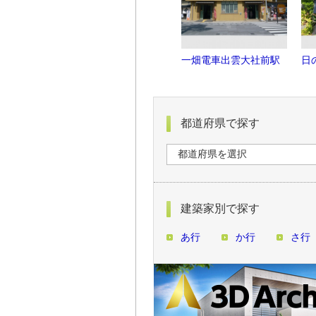
一畑電車出雲大社前駅
日
都道府県で探す
建築家別で探す
あ行
か行
さ行