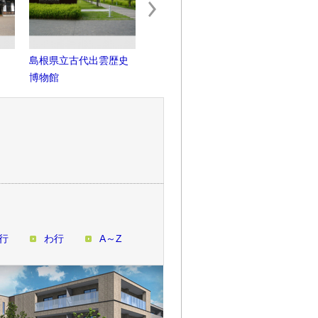
島根県立古代出雲歴史
出雲大社神こ殿
出雲大社
博物館
行
わ行
A～Z